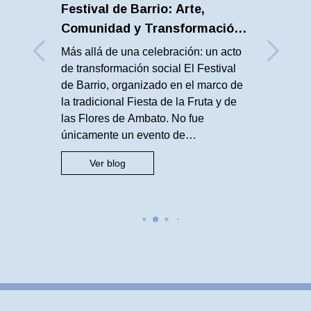
Festival de Barrio: Arte,
Comunidad y Transformación
Urbana en Ambato
Más allá de una celebración: un acto
de transformación social El Festival
de Barrio, organizado en el marco de
la tradicional Fiesta de la Fruta y de
las Flores de Ambato. No fue
únicamente un evento de
entretenimiento, fue una propuesta
Ver blog
concreta y articulada para devolver al
espacio público su función más
esencial: ser el […]