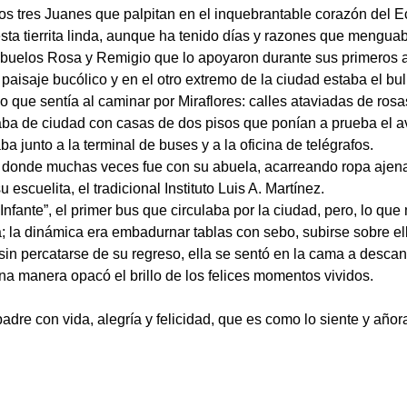
os tres Juanes que palpitan en el inquebrantable corazón del E
ta tierrita linda, aunque ha tenido días y razones que menguaba
buelos Rosa y Remigio que lo apoyaron durante sus primeros añ
 paisaje bucólico y en el otro extremo de la ciudad estaba el bull
o que sentía al caminar por Miraflores: calles ataviadas de ro
zaba de ciudad con casas de dos pisos que ponían a prueba el av
a junto a la terminal de buses y a la oficina de telégrafos.
 donde muchas veces fue con su abuela, acarreando ropa ajena 
 escuelita, el tradicional Instituto Luis A. Martínez.
fante”, el primer bus que circulaba por la ciudad, pero, lo que
; la dinámica era embadurnar tablas con sebo, subirse sobre el
 sin percatarse de su regreso, ella se sentó en la cama a desca
una manera opacó el brillo de los felices momentos vividos.
dre con vida, alegría y felicidad, que es como lo siente y añora