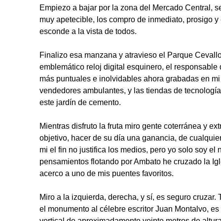
Empiezo a bajar por la zona del Mercado Central, se
muy apetecible, los compro de inmediato, prosigo y 
esconde a la vista de todos.
Finalizo esa manzana y atravieso el Parque Cevallo
emblemático reloj digital esquinero, el responsable 
más puntuales e inolvidables ahora grabadas en mi r
vendedores ambulantes, y las tiendas de tecnología ‘
este jardín de cemento.
Mientras disfruto la fruta miro gente coterránea y ex
objetivo, hacer de su día una ganancia, de cualquie
mi el fin no justifica los medios, pero yo solo soy el
pensamientos flotando por Ambato he cruzado la Ig
acerco a uno de mis puentes favoritos.
Miro a la izquierda, derecha, y sí, es seguro cruzar
el monumento al célebre escritor Juan Montalvo, e
vertical de aproximadamente veinte metros de altura