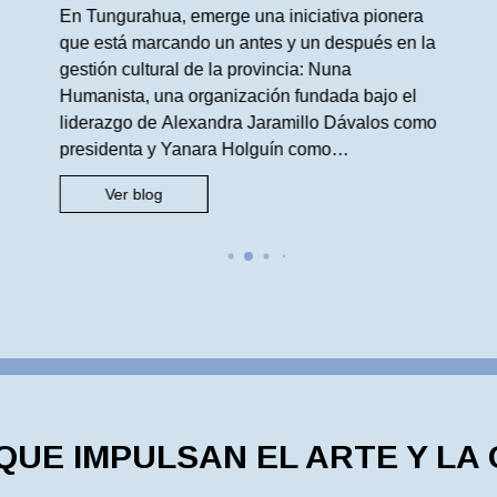
Tungurahua
En Tungurahua, emerge una iniciativa pionera
que está marcando un antes y un después en la
gestión cultural de la provincia: Nuna
Humanista, una organización fundada bajo el
liderazgo de Alexandra Jaramillo Dávalos como
presidenta y Yanara Holguín como
vicepresidenta, ha emprendido la ambiciosa
Ver blog
misión de crear el primer Distrito de Arte de la
región. […]
UE IMPULSAN EL ARTE Y LA