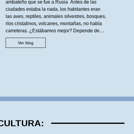
ambateño que se fue a Rusia Antes de las
es
ciudades estaba la nada, los habitantes eran
tr
las aves, reptiles, animales silvestres, bosques,
li
ríos cristalinos, volcanes, montañas, no había
pe
carreteras. ¿Estábamos mejor? Depende de
la
qué es lo que consideramos mejor o peor.
or
Ver blog
Entendemos al modernismo como la atracción
qu
por lo moderno, pero […]
re
 CULTURA: