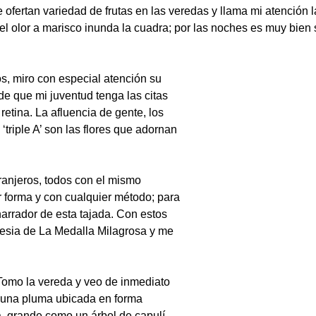
 ofertan variedad de frutas en las veredas y llama mi atención
el olor a marisco inunda la cuadra; por las noches es muy bien
s, miro con especial atención su
de que mi juventud tenga las citas
etina. La afluencia de gente, los
triple A’ son las flores que adornan
tranjeros, todos con el mismo
r forma y con cualquier método; para
 narrador de esta tajada. Con estos
lesia de La Medalla Milagrosa y me
. Tomo la vereda y veo de inmediato
s una pluma ubicada en forma
, grande como un árbol de capulí,