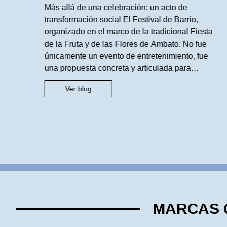
Transformación Urbana en
ra
Más allá de una celebración: un acto de
Ambato
transformación social El Festival de Barrio,
¿Y
organizado en el marco de la tradicional Fiesta
de la Fruta y de las Flores de Ambato. No fue
sin
únicamente un evento de entretenimiento, fue
una propuesta concreta y articulada para
devolver al espacio público su función más
Ver blog
esencial: ser el […]
MARCAS Q