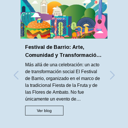
Festival de Barrio: Arte,
Comunidad y Transformación
Urbana en Ambato
Más allá de una celebración: un acto
de transformación social El Festival
de Barrio, organizado en el marco de
la tradicional Fiesta de la Fruta y de
las Flores de Ambato. No fue
únicamente un evento de
entretenimiento, fue una propuesta
Ver blog
concreta y articulada para devolver al
espacio público su función más
esencial: ser el […]