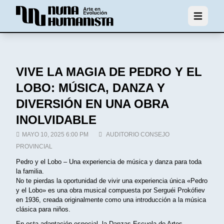
Abrir men
VIVE LA MAGIA DE PEDRO Y EL
LOBO: MÚSICA, DANZA Y
DIVERSIÓN EN UNA OBRA
INOLVIDABLE
MAYO 10, 2025 6:00 PM
AUDITORIO CONSEJO
PROVINCIAL
Pedro y el Lobo – Una experiencia de música y danza para toda
la familia.
No te pierdas la oportunidad de vivir una experiencia única «Pedro
y el Lobo» es una obra musical compuesta por Serguéi Prokófiev
en 1936, creada originalmente como una introducción a la música
clásica para niños.
En esta adaptación especial, la Danzas Escuela de Artes