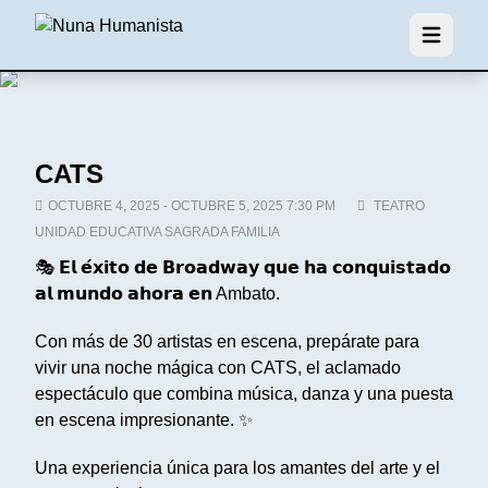
Abrir men
CATS
OCTUBRE 4, 2025 - OCTUBRE 5, 2025 7:30 PM
TEATRO
UNIDAD EDUCATIVA SAGRADA FAMILIA
🎭 𝗘𝗹 𝗲́𝘅𝗶𝘁𝗼 𝗱𝗲 𝗕𝗿𝗼𝗮𝗱𝘄𝗮𝘆 𝗾𝘂𝗲 𝗵𝗮 𝗰𝗼𝗻𝗾𝘂𝗶𝘀𝘁𝗮𝗱𝗼
𝗮𝗹 𝗺𝘂𝗻𝗱𝗼 𝗮𝗵𝗼𝗿𝗮 𝗲𝗻 Ambato.
Con más de 30 artistas en escena, prepárate para
vivir una noche mágica con CATS, el aclamado
espectáculo que combina música, danza y una puesta
en escena impresionante. ✨
Una experiencia única para los amantes del arte y el