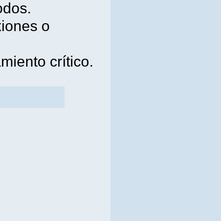
odos.
xiones o
iento crítico.